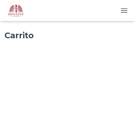
C
A
M
B
Carrito
I
A
R
M
O
D
O
D
E
N
A
V
E
G
A
C
I