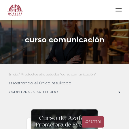
CAMB
curso comunicación
Inicio
/ Productos etiquetados “curso comunicación”
Mostrando el único resultado
¡OFERTA!