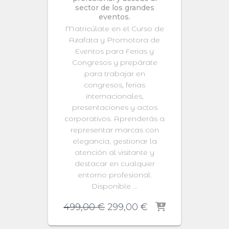
sector de los grandes
eventos.
Matricúlate en el Curso de
Azafata y Promotora de
Eventos para Ferias y
Congresos y prepárate
para trabajar en
congresos, ferias
internacionales,
presentaciones y actos
corporativos. Aprenderás a
representar marcas con
elegancia, gestionar la
atención al visitante y
destacar en cualquier
entorno profesional.
Disponible …
El
El
499,00
€
299,00
€
precio
precio
original
actual