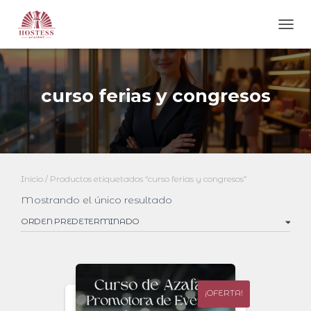
CAMB
curso ferias y congresos
Inicio
/ Productos etiquetados “curso ferias y congresos”
Mostrando el único resultado
¡OFERTA!