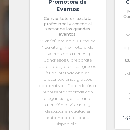
Promotora de
G
Eventos
M
Cu
Conviértete en azafata
profesional y accede al
sector de los grandes
eventos.
ho
Matricúlate en el Curso de
Azafata y Promotora de
or
Eventos para Ferias y
Congresos y prepárate
Cu
para trabajar en congresos,
ferias internacionales,
, 
presentaciones y actos
corporativos. Aprenderás a
representar marcas con
f
elegancia, gestionar la
atención al visitante y
destacar en cualquier
entorno profesional.
14
Disponible …