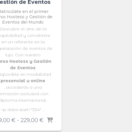
estión de Eventos
atricúlate en el primer
rso Hostess y Gestión de
Eventos del Mundo
Descubre el arte de la
spitalidad y conviértete
en un referente en la
ganización de eventos de
lujo. Con nuestro
rso Hostess y Gestión
de Eventos
disponible en modalidad
presencial u online
, accederás a una
ormación exclusiva con
diploma internacional.
<p data-start="334" ...
Rango
9,00
€
-
229,00
€
de