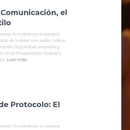
 Comunicación, el
ilo
encia. Te invitamos a nuestra
rte de hablar con estilo. Saber
ansmitir seguridad, empatía y
a. En la Masterclass Gratuita:
lo,
Leer más
de Protocolo: El
encia. Te invitamos a nuestra