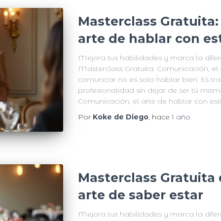
Masterclass Gratuita:
arte de hablar con est
Mejora tus habilidades y marca la difer
Masterclass Gratuita: Comunicación, el a
comunicar no es solo hablar bien. Es tr
profesionalidad sin dejar de ser tú mism
Comunicación, el arte de hablar con esti
Por
Koke de Diego
, hace
1 año
Masterclass Gratuita 
arte de saber estar
Mejora tus habilidades y marca la difer