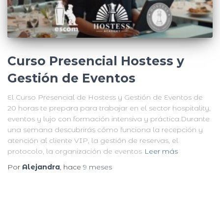
Curso Presencial Hostess y
Gestión de Eventos
El Curso Presencial de Hostess y Gestión de Eventos de
20 horas te prepara para trabajar en el sector hospitality,
eventos y lujo con formación intensiva y práctica.Durante
una semana descubrirás cómo funciona la recepción y
atención al cliente VIP, la gestión de reservas, el
protocolo, la organización de eventos
Leer más
Por
Alejandra
, hace
9 meses