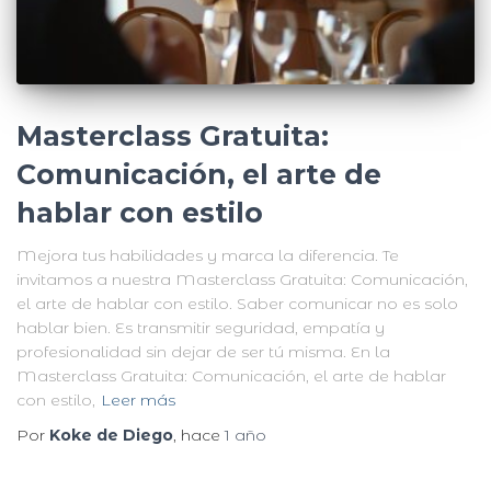
Masterclass Gratuita:
Comunicación, el arte de
hablar con estilo
Mejora tus habilidades y marca la diferencia. Te
invitamos a nuestra Masterclass Gratuita: Comunicación,
el arte de hablar con estilo. Saber comunicar no es solo
hablar bien. Es transmitir seguridad, empatía y
profesionalidad sin dejar de ser tú misma. En la
Masterclass Gratuita: Comunicación, el arte de hablar
con estilo,
Leer más
Por
Koke de Diego
, hace
1 año