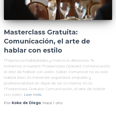
Masterclass Gratuita:
Comunicación, el arte de
hablar con estilo
Mejora tus habilidades y marca la diferencia. Te
invitamos a nuestra Masterclass Gratuita: Comunicación,
el arte de hablar con estilo. Saber comunicar no es solo
hablar bien. Es transmitir seguridad, empatía y
profesionalidad sin dejar de ser tú misma. En la
Masterclass Gratuita: Comunicación, el arte de hablar
con estilo,
Leer más
Por
Koke de Diego
, hace
1 año