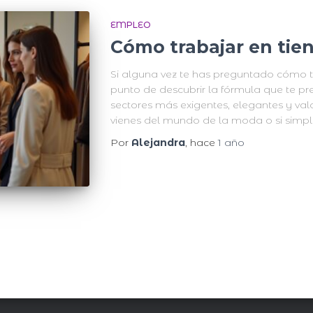
EMPLEO
Cómo trabajar en tien
Si alguna vez te has preguntado cómo tr
punto de descubrir la fórmula que te p
sectores más exigentes, elegantes y valo
vienes del mundo de la moda o si simp
Por
Alejandra
, hace
1 año