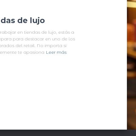
das de lujo
abajar en tiendas de lujo, estás a
repara para destacar en uno de los
rados del retail. No importa si
lemente te apasiona
Leer más