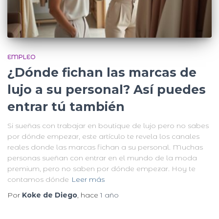
EMPLEO
¿Dónde fichan las marcas de
lujo a su personal? Así puedes
entrar tú también
Si sueñas con trabajar en boutique de lujo pero no sabes
por dónde empezar, este artículo te revela los canales
reales donde las marcas fichan a su personal. Muchas
personas sueñan con entrar en el mundo de la moda
premium, pero no saben por dónde empezar. Hoy te
contamos dónde
Leer más
Por
Koke de Diego
, hace
1 año